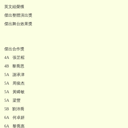
英文組榮獲
傑出整體演出獎
傑出舞台效果獎
傑出合作獎
4A 張芷榣
4B 黎喬恩
5A 謝承津
5A 周俊杰
5A 黃睎敏
5A 梁豐
5B 劉沛喬
6A 何卓妍
6A 黎喬惠