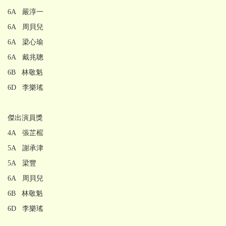
6A 嚴淳一
6A 周貝兒
6A 梁心瑜
6A 戴兆聰
6B 林敬魁
6D 李樂瑤
傑出演員獎
4A 張芷榣
5A 謝承津
5A 梁豐
6A 周貝兒
6B 林敬魁
6D 李樂瑤