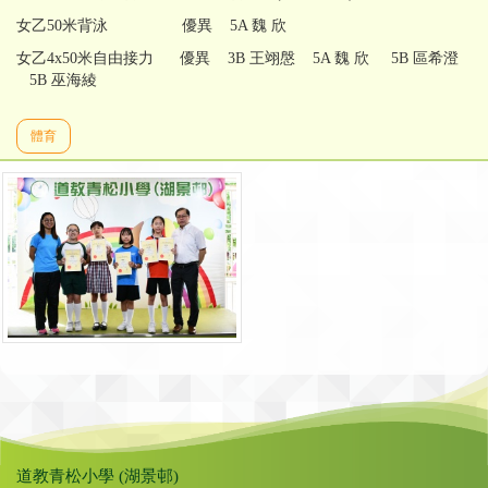
女乙50米背泳 優異 5A 魏 欣
女乙4x50米自由接力 優異 3B 王翊慇 5A 魏 欣 5B 區希澄
5B 巫海綾
體育
道教青松小學 (湖景邨)