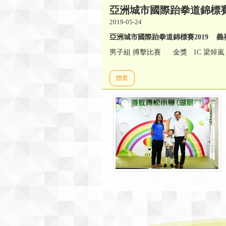
亞洲城市國際跆拳道錦標賽2
2019-05-24
亞
洲
城市國
際
跆拳道錦
標賽
2019
義
男子組 搏擊比賽 金獎 1C 梁焯嵐
體育