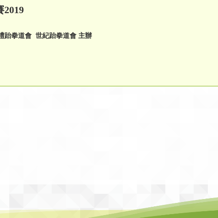
019
禮跆拳道會
世
紀
跆拳道會
主
辦