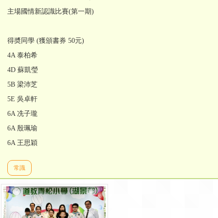
主場國情新認識比賽(第一期)
得奬同學 (獲頒書券 50元)
4A 泰柏希
4D 蘇凱瑩
5B 梁沛芝
5E 吳卓軒
6A 冼子瓏
6A 殷珮瑜
6A 王思穎
常識