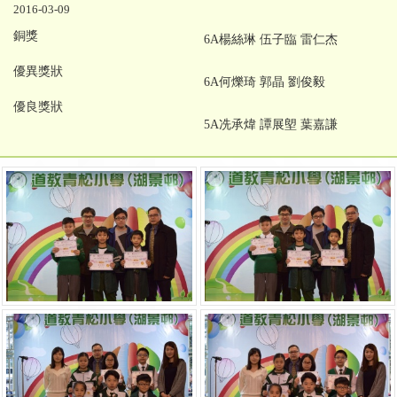
2016-03-09
銅獎
6A楊絲琳 伍子臨 雷仁杰
優異獎狀
6A何爍琦 郭晶 劉俊毅
優良獎狀
5A冼承煒 譚展塱 葉嘉謙