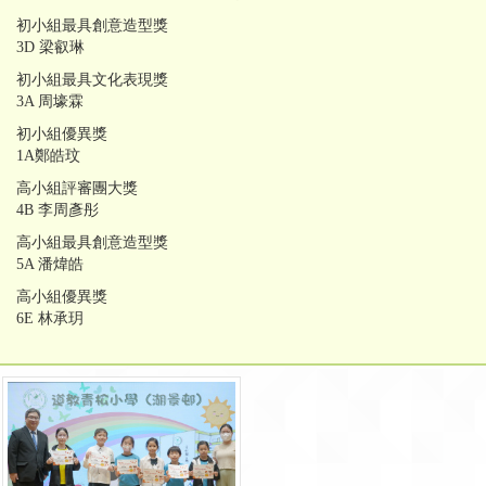
初小組最具創意造型獎
3D 梁叡琳
初小組最具文化表現獎
3A 周壕霖
初小組優異獎
1A鄭皓玟
高小組評審團大獎
4B 李周彥彤
高小組最具創意造型獎
5A 潘煒皓
高小組優異獎
6E 林承玥