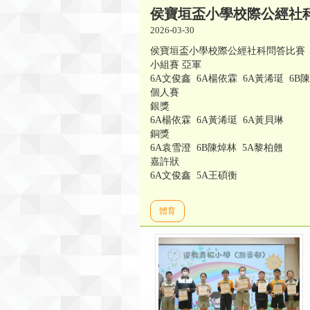
侯寶垣盃小學校際公經社
2026-03-30
侯寶垣盃小學校際公經社科問答比賽 
小組賽 亞軍
6A文俊鑫 6A楊依霖 6A黃浠珽 6B
個人賽
銀獎
6A楊依霖 6A黃浠珽 6A黃貝琳
銅獎
6A袁雪澄 6B陳焯林 5A黎柏翹
嘉許狀
6A文俊鑫 5A王碩衡
體育