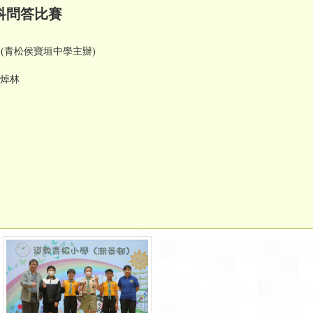
科問答比賽
(青松侯寶垣中學主辦)
陳焯林