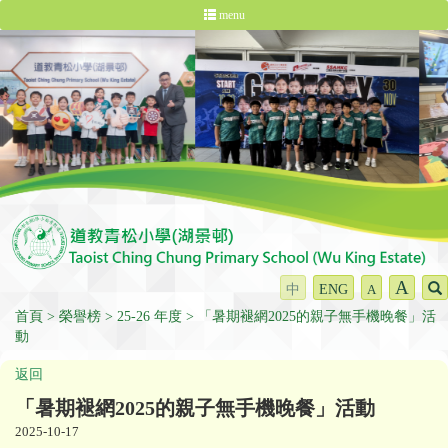
menu
A
中
ENG
A
首頁
榮譽榜
25-26 年度
「暑期褪網2025的親子無手機晚餐」活
動
返回
「暑期褪網2025的親子無手機晚餐」活動
2025-10-17