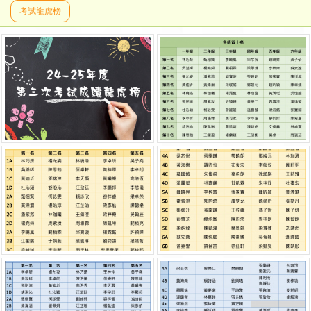
考試龍虎榜