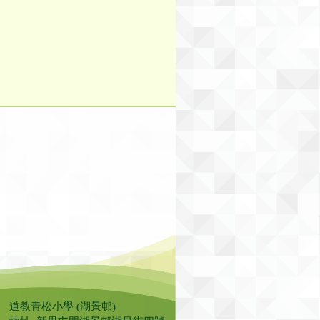
道教青松小學 (湖景邨)