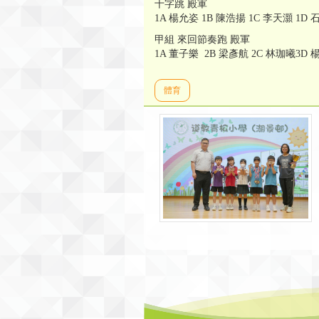
十字跳 殿軍
1A 楊允姿 1B 陳浩揚 1C 李天灝 1D
甲組 來回節奏跑 殿軍
1A 董子樂 2B 梁彥航 2C 林珈曦3D 
體育