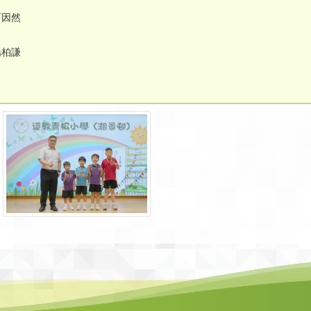
 石因然
楊柏謙