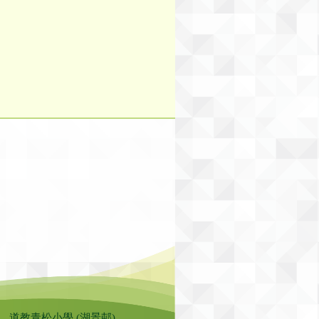
道教青松小學 (湖景邨)