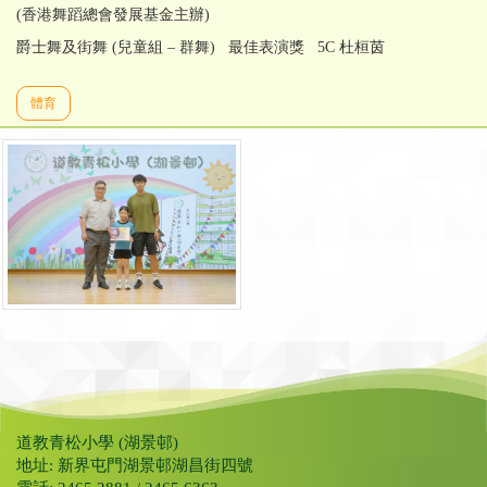
(香港舞蹈總會發展基金主辦)
爵士舞及街舞 (兒童組 – 群舞) 最佳表演獎 5C 杜桓茵
體育
道教青松小學 (湖景邨)
地址: 新界屯門湖景邨湖昌街四號