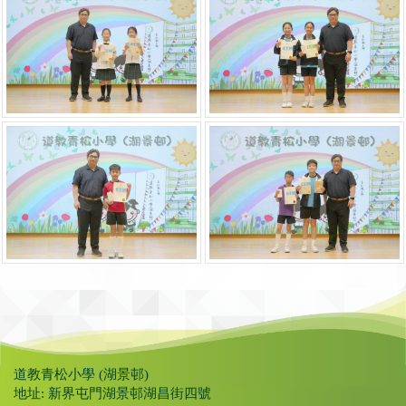
道教青松小學 (湖景邨)
地址: 新界屯門湖景邨湖昌街四號