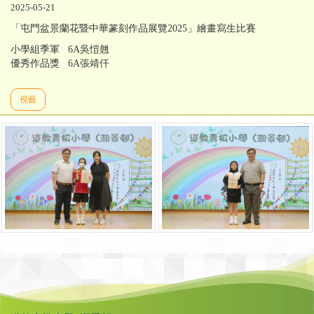
2025-05-21
「屯門盆景蘭花暨中華篆刻作品展覽2025」繪畫寫生比賽
小學組季軍 6A吳愷翹
優秀作品獎 6A張靖仟
視藝