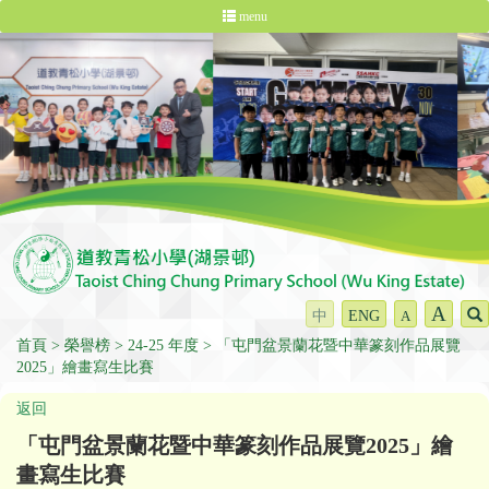
menu
A
中
ENG
A
首頁
榮譽榜
24-25 年度
「屯門盆景蘭花暨中華篆刻作品展覽
2025」繪畫寫生比賽
返回
「屯門盆景蘭花暨中華篆刻作品展覽2025」繪
畫寫生比賽