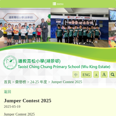
menu
A
中
ENG
A
首頁
榮譽榜
24-25 年度
Jumper Contest 2025
返回
Jumper Contest 2025
2025-05-19
Jumper Contest 2025