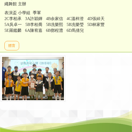
繩舞館 主辦
表演盃 小學組 季軍
2C李柏承 3A許穎鏵 4B余家信 4C溫梓澄 4D張綽天
5A吳卓一 5B李柏喬 5B冼樂熙 5B冼樂瑩 5D林家豐
5E羅鑑麟 6A陳宥嘉 6B鄧程澧 6D馬倩兒
體育