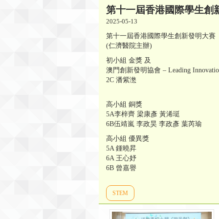
第十一屆香港國際學生創
2025-05-13
第十一屆香港國際學生創新發明大賽
(仁濟醫院主辦)
初小組 金獎 及
澳門創新發明協會 – Leading Innovation
2C 潘紫滺
高小組 銅獎
5A李梓齊 梁康彥 黃浠珽
6B伍靖嵐 李政昊 李政彥 葉芮瑜
高小組 優異獎
5A 鍾曉昇
6A 王心妤
6B 曾嘉譽
STEM