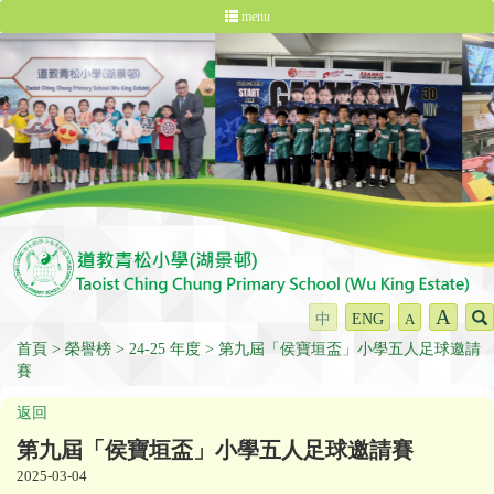
menu
A
中
ENG
A
首頁
榮譽榜
24-25 年度
第九屆「侯寶垣盃」小學五人足球邀請
賽
返回
第九屆「侯寶垣盃」小學五人足球邀請賽
2025-03-04