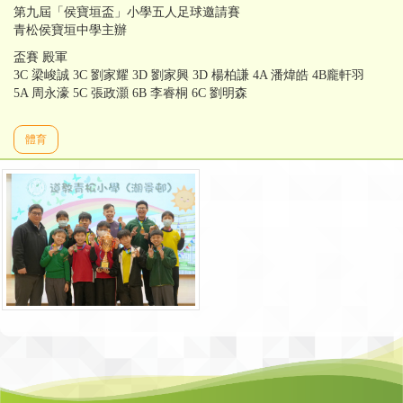
第九屆「侯寶垣盃」小學五人足球邀請賽
青松侯寶垣中學主辦
盃賽 殿軍
3C 梁峻誠 3C 劉家耀 3D 劉家興 3D 楊柏謙 4A 潘煒皓 4B龐軒羽
5A 周永濠 5C 張政灝 6B 李睿桐 6C 劉明森
體育