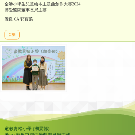
全港小學生兒童繪本主題曲創作大賽2024
博愛醫院董事長局主辦
優良 6A 郭寶懿
音樂
道教青松小學 (湖景邨)
地址: 新界屯門湖景邨湖昌街四號