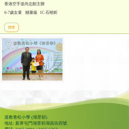
香港空手道尚志館主辦
6-7歲女童 鰭量級 1C 石曉昕
體育
道教青松小學 (湖景邨)
地址: 新界屯門湖景邨湖昌街四號