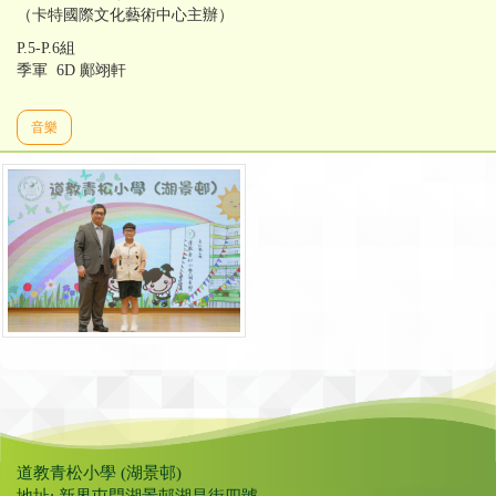
（卡特國際文化藝術中心主辦）
P.5-P.6組
季軍 6D 鄺翊軒
音樂
道教青松小學 (湖景邨)
地址: 新界屯門湖景邨湖昌街四號