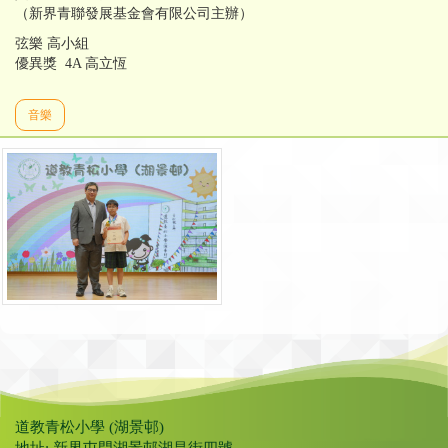
（新界青聯發展基金會有限公司主辦）
弦樂 高小組
優異獎 4A 高立恆
音樂
道教青松小學 (湖景邨)
地址: 新界屯門湖景邨湖昌街四號