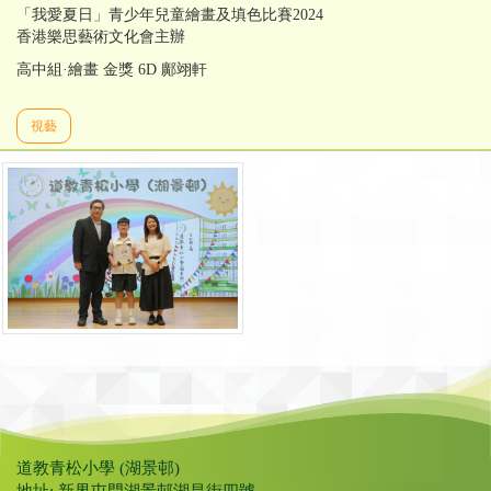
「我愛夏日」青少年兒童繪畫及填色比賽2024
香港樂思藝術文化會主辦
高中組·繪畫 金獎 6D 鄺翊軒
視藝
道教青松小學 (湖景邨)
地址: 新界屯門湖景邨湖昌街四號