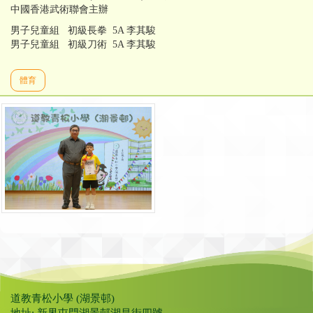
中國香港武術聯會主辦
男子兒童組 初級長拳 5A 李其駿
男子兒童組 初級刀術 5A 李其駿
體育
道教青松小學 (湖景邨)
地址: 新界屯門湖景邨湖昌街四號