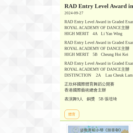
RAD Entry Level Awar
2024-09-27
RAD Entry Level Award in Graded Exami
ROYAL ACADEMY OF DANCE主辦
HIGH MERIT 4A Li Yan Wing
RAD Entry Level Award in Graded Exami
ROYAL ACADEMY OF DANCE主辦
HIGH MERIT 5B Cheung Hoi Kei
RAD Entry Level Award in Graded Exami
ROYAL ACADEMY OF DANCE主辦
DISTINCTION 2A Lau Cheuk Lam
正欣杯國際體育舞蹈公開賽
香港國際藝術總會主辦
表演舞9人 銅獎 5B 張塏埼
體育