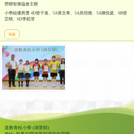
勞聯智康協會主辦
小學組優異獎 4D曾子進、5A黃文希、5A吳愷翹、5A陳悦庭、6B曾
芷晴、6D李鎧澄
視藝
道教青松小學 (湖景邨)
地址: 新界屯門湖景邨湖昌街四號