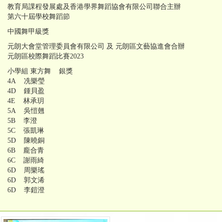
教育局課程發展處及香港學界舞蹈協會有限公司聯合主辦
第六十屆學校舞蹈節
中國舞甲級獎
元朗大會堂管理委員會有限公司 及 元朗區文藝協進會合辦
元朗區校際舞蹈比賽2023
小學組 東方舞 銀獎
4A 冼樂瑩
4D 鍾貝盈
4E 林承玥
5A 吳愷翹
5B 李澄
5C 張凱琳
5D 陳曉銅
6B 龐合青
6C 謝雨綺
6D 周樂瑤
6D 郭文浠
6D 李鎧澄