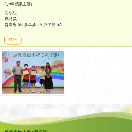
(少年警訊主辦)
高小組
嘉許獎
曾嘉譽 5B 李卓彥 5A 吳愷翹 5A
STEM
道教青松小學 (湖景邨)