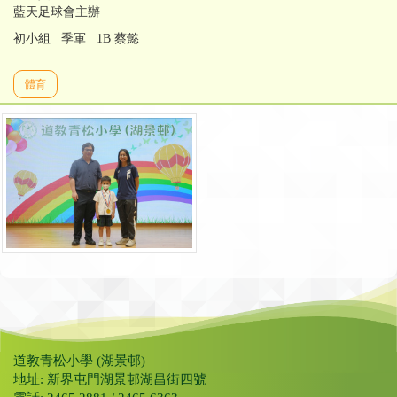
藍天足球會主辦
初小組 季軍 1B 蔡懿
體育
道教青松小學 (湖景邨)
地址: 新界屯門湖景邨湖昌街四號