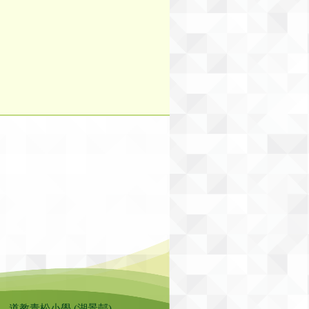
道教青松小學 (湖景邨)