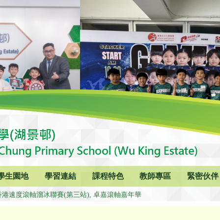
學生園地
學習連結
課程特色
教師專區
緊密伙伴
o 香港速度滾軸溜冰聯賽(第三站), 卓嘉滾軸嘉年華