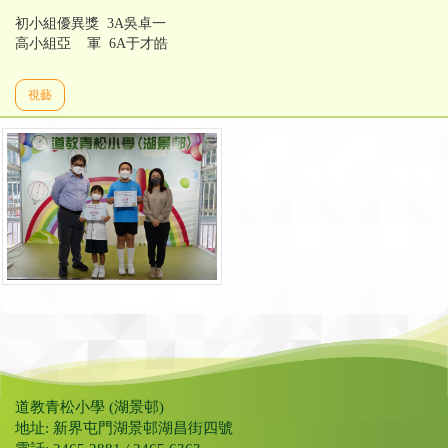
初小組優異獎 3A吳卓一
高小組亞 軍 6A于才皓
視藝
道教青松小學 (湖景邨)
地址: 新界屯門湖景邨湖昌街四號