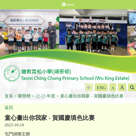
menu
A
中
ENG
A
首頁
榮譽榜
22-23 年度
童心畫出你我家 - 賀國慶填色比賽
返回
童心畫出你我家 - 賀國慶填色比賽
2022-10-19
屯門婦聯主辦