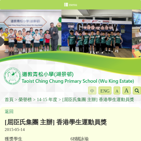
menu
A
中
ENG
A
首頁
榮譽榜
14-15 年度
[屈臣氏集團 主辦] 香港學生運動員獎
返回
[屈臣氏集團 主辦] 香港學生運動員獎
2015-05-14
獲獎學生
6B關詠瑜