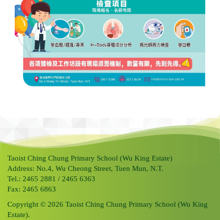
Taoist Ching Chung Primary School (Wu King Estate)
Address: No.4, Wu Cheong Street, Tuen Mun, N.T.
Tel.: 2465 2881 / 2465 6363
Fax: 2465 6863
Copyright © 2026 Taoist Ching Chung Primary School (Wu King
Estate).