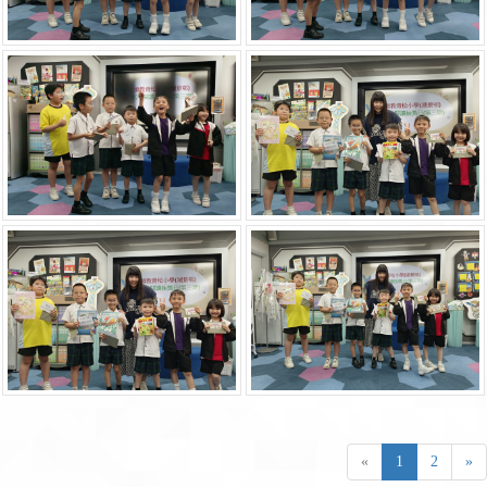
«
1
2
»