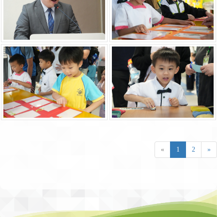
«
1
2
»