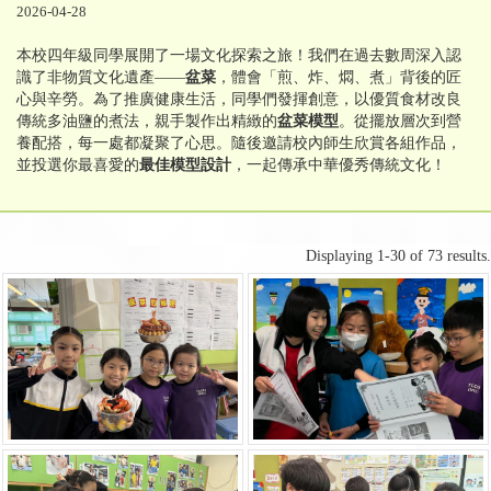
2026-04-28
本校四年級同學展開了一場文化探索之旅！我們在過去數周深入認
識了非物質文化遺產——
盆菜
，體會「煎、炸、燜、煮」背後的匠
心與辛勞。為了推廣健康生活，同學們發揮創意，以優質食材改良
傳統多油鹽的煮法，親手製作出精緻的
盆菜模型
。從擺放層次到營
養配搭，每一處都凝聚了心思。隨後邀請校內師生欣賞各組作品，
並投選你最喜愛的
最佳模型設計
，一起傳承中華優秀傳統文化！
Displaying 1-30 of 73 results.