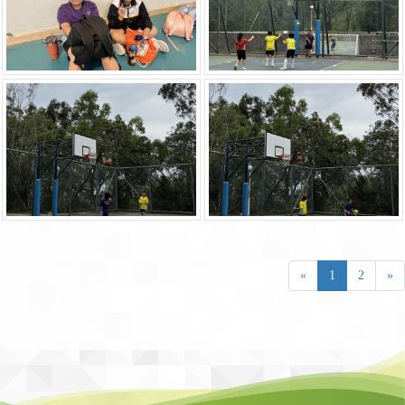
«
1
2
»