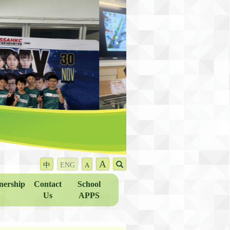
A
中
ENG
A
nership
Contact
School
Us
APPS