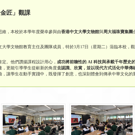
園金匠」觀課
思維，本校於本學年度榮幸參與由
香港中文大學文物館
與
周大福珠寶集團
文大學文物館教育主任及團隊成員，特於3月17日（星期二）蒞臨本校，
。
肯定。他們讚揚課程設計用心，
成功將前瞻性的
AI
科技與承載千年歷史
連，更能引導學生從嶄新的角度
去認識、欣賞，並以現代方式活化中華傳
驗，讓學生在動手實踐中，既發揮了創意，也深刻體會到傳承中華文化的