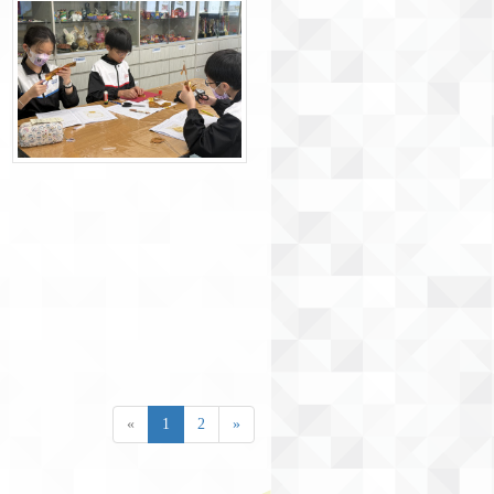
«
1
2
»