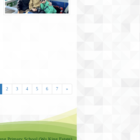
2
3
4
5
6
7
»
ung Primary School (Wu King Estate)