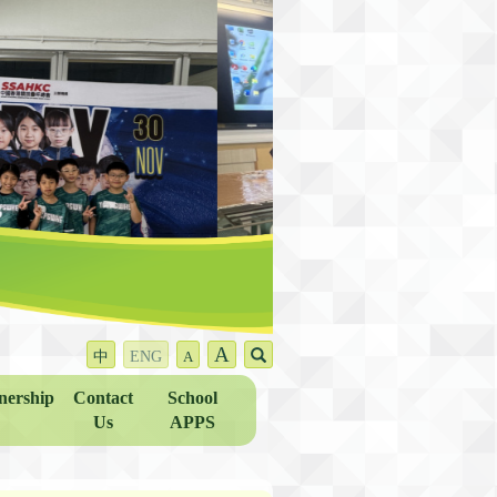
A
中
ENG
A
nership
Contact
School
Us
APPS