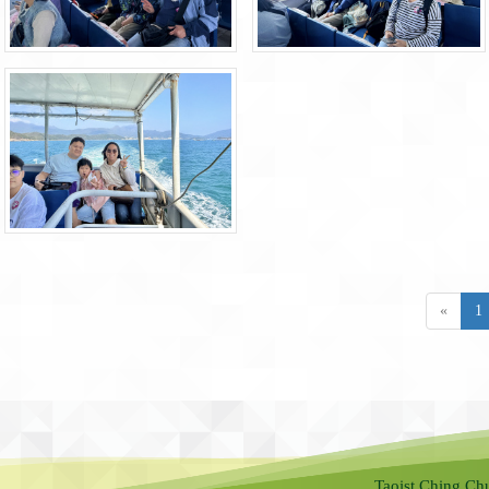
«
1
Taoist Ching Ch