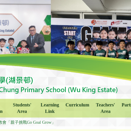
Students'
Learning
Curriculum
Teachers'
Part
on
Area
Link
Area
會「親子挑戰Go Goal Grow」