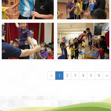
«
1
2
3
4
5
6
»