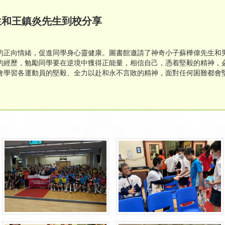
偉先生和王鎮炎先生到校分享
的正向情緒，促進同學身心靈健康。圖書館邀請了神奇小子蘇樺偉先生和
的經歷，勉勵同學要在逆境中獲得正能量，相信自己，憑着堅毅的精神，
會學習各運動員的堅毅、全力以赴和永不言敗的精神，面對任何困難都會