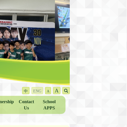
A
中
ENG
A
nership
Contact
School
Us
APPS