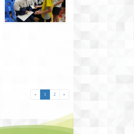
«
1
2
»