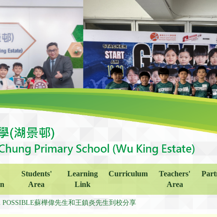
Students'
Learning
Curriculum
Teachers'
Part
on
Area
Link
Area
’m POSSIBLE蘇樺偉先生和王鎮炎先生到校分享