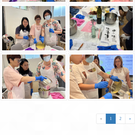
«
1
2
»