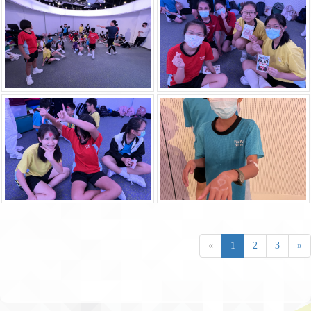
«
1
2
3
»