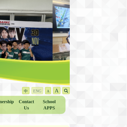
A
中
ENG
A
nership
Contact
School
Us
APPS