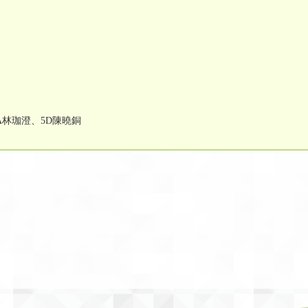
）
A林珈澄、5D陳曉銅