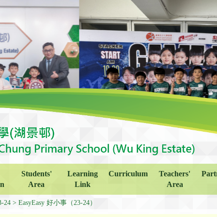
Students'
Learning
Curriculum
Teachers'
Part
on
Area
Link
Area
3-24
EasyEasy 好小事（23-24）