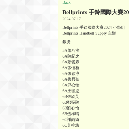
Back
Bellprints 手鈴國際大賽2
2024-07-17
Bellprints 手鈴國際大賽2024 小學組
Bellprints Handbell Supply 主辦
銀獎
5A蕭巧汶
6A陳紀之
6A鄭愛霖
6A張愷桐
6A張穎淳
6A鄧貝弦
6A尹心怡
6A王珈恩
6B張欣英
6B鄒宛融
6B劉心怡
6B伍梓晴
6C謝雨綺
6C黃梓悠