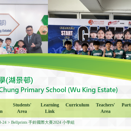
Students'
Learning
Curriculum
Teachers'
Part
on
Area
Link
Area
3-24
Bellprints 手鈴國際大賽2024 小學組