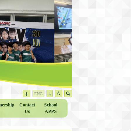
A
中
ENG
A
nership
Contact
School
Us
APPS