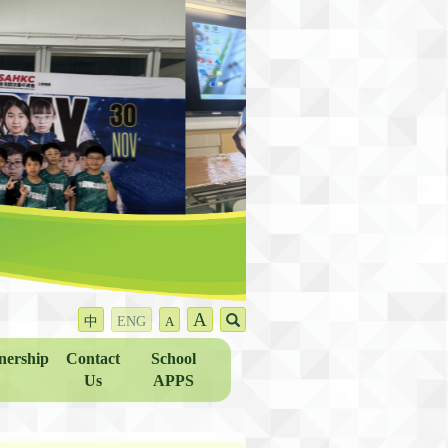
A
中
ENG
A
nership
Contact
School
Us
APPS