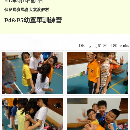
2017
年
6
月
16
日至
17
日
保良局賽馬會大棠渡假村
P4&P5幼童軍訓練營
Displaying 61-80 of 80 results.