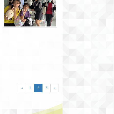
«
1
2
3
»