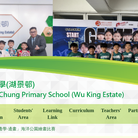
Students'
Learning
Curriculum
Teachers'
Part
on
Area
Link
Area
邊學‧邊畫」海洋公園繪畫比賽