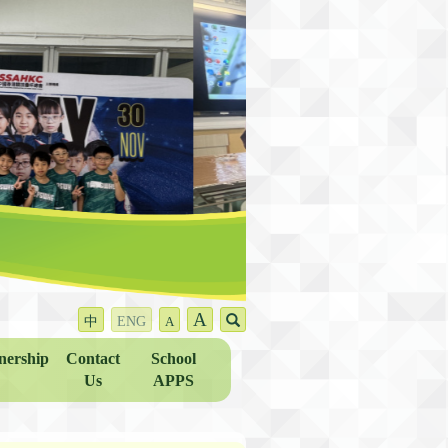
A
中
ENG
A
nership
Contact
School
Us
APPS