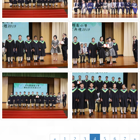
«
1
2
3
4
5
6
7
»