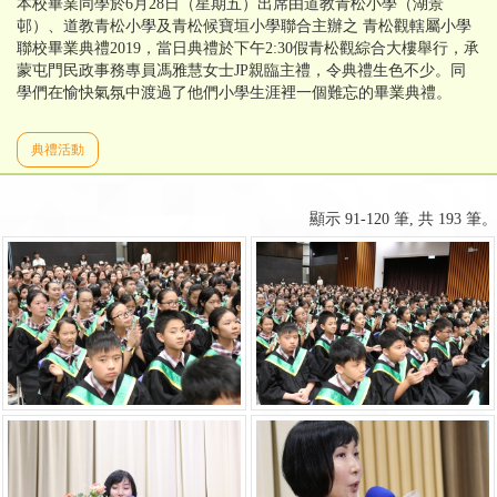
本校畢業同學於6月28日（星期五）出席由道教青松小學（湖景
邨）、道教青松小學及青松候寶垣小學聯合主辦之 青松觀轄屬小學
聯校畢業典禮2019，當日典禮於下午2:30假青松觀綜合大樓舉行，承
蒙屯門民政事務專員馮雅慧女士JP親臨主禮，令典禮生色不少。同
學們在愉快氣氛中渡過了他們小學生涯裡一個難忘的畢業典禮。
典禮活動
顯示 91-120 筆, 共 193 筆。