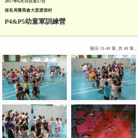
2017
年
6
月
16
日至
17
日
保良局賽馬會大棠渡假村
P4&P5幼童軍訓練營
顯示 31-49 筆, 共 49 筆。